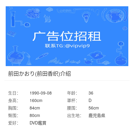
前田かおり(前田香织)介绍
生日：
1990-09-08
年龄：
36
身高：
160cm
罩杯：
D
胸围：
84cm
腰围：
56cm
臀围：
80cm
出生地：
鹿児島県
爱好：
DVD鑑賞