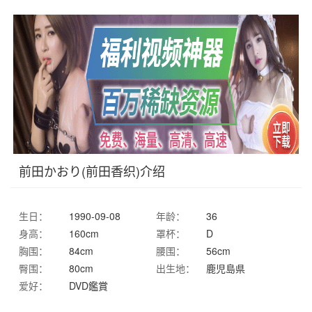
前田かおり(前田香织)介绍
生日：
1990-09-08
年龄：
36
身高：
160cm
罩杯：
D
胸围：
84cm
腰围：
56cm
臀围：
80cm
出生地：
鹿児島県
爱好：
DVD鑑賞