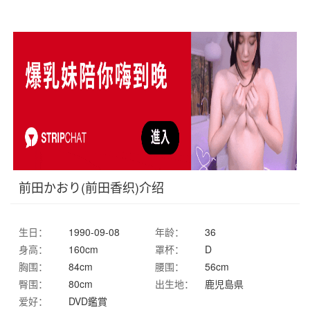
前田かおり(前田香织)介绍
生日：
1990-09-08
年龄：
36
身高：
160cm
罩杯：
D
胸围：
84cm
腰围：
56cm
臀围：
80cm
出生地：
鹿児島県
爱好：
DVD鑑賞