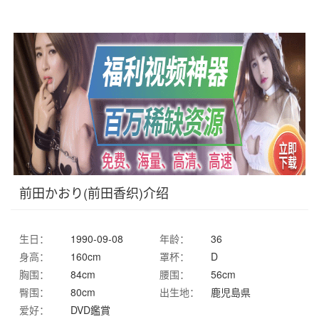
前田かおり(前田香织)介绍
生日：
1990-09-08
年龄：
36
身高：
160cm
罩杯：
D
胸围：
84cm
腰围：
56cm
臀围：
80cm
出生地：
鹿児島県
爱好：
DVD鑑賞