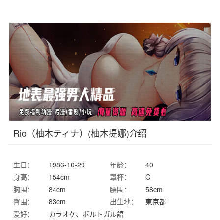
Rio（柚木ティナ）(柚木提娜)介绍
生日：
1986-10-29
年龄：
40
身高：
154cm
罩杯：
C
胸围：
84cm
腰围：
58cm
臀围：
83cm
出生地：
東京都
爱好：
カラオケ、ポルトガル語