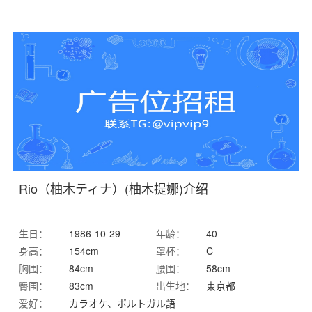
Rio（柚木ティナ）(柚木提娜)介绍
生日：
1986-10-29
年龄：
40
身高：
154cm
罩杯：
C
胸围：
84cm
腰围：
58cm
臀围：
83cm
出生地：
東京都
爱好：
カラオケ、ポルトガル語