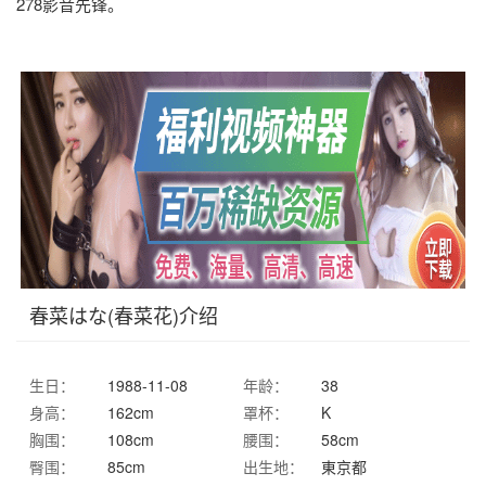
278影音先锋。
春菜はな(春菜花)介绍
生日：
1988-11-08
年龄：
38
身高：
162cm
罩杯：
K
胸围：
108cm
腰围：
58cm
臀围：
85cm
出生地：
東京都