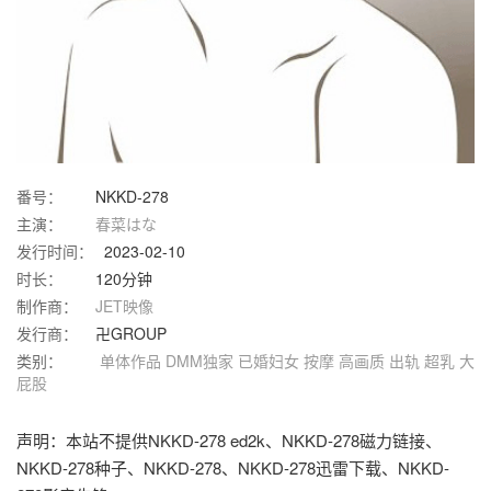
番号：
NKKD-278
主演：
春菜はな
发行时间：
2023-02-10
时长：
120分钟
制作商：
JET映像
发行商：
卍GROUP
类别：
单体作品
DMM独家
已婚妇女
按摩
高画质
出轨
超乳
大
屁股
声明：本站不提供NKKD-278 ed2k、NKKD-278磁力链接、
NKKD-278种子、NKKD-278、NKKD-278迅雷下载、NKKD-