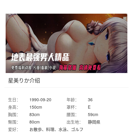
星美りか介绍
生日：
1990-09-20
年龄：
36
身高：
150cm
罩杯：
E
胸围：
83cm
腰围：
59cm
臀围：
80cm
出生地：
静岡県
爱好：
お散歩、料理、水泳、ゴルフ