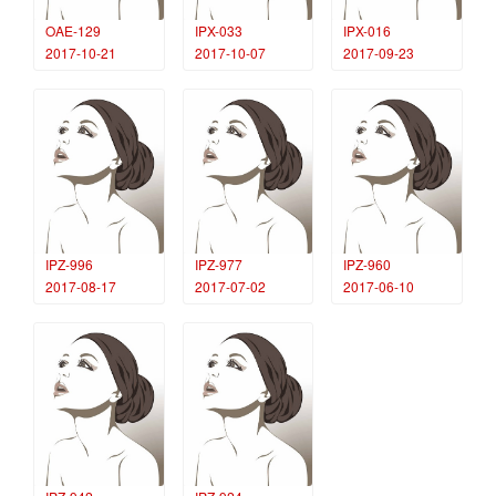
OAE-129
IPX-033
IPX-016
2017-10-21
2017-10-07
2017-09-23
IPZ-996
IPZ-977
IPZ-960
2017-08-17
2017-07-02
2017-06-10