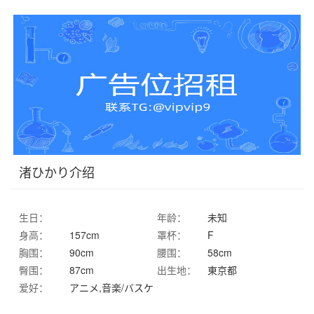
渚ひかり介绍
生日：
年龄：
未知
身高：
157cm
罩杯：
F
胸围：
90cm
腰围：
58cm
臀围：
87cm
出生地：
東京都
爱好：
アニメ,音楽/バスケ