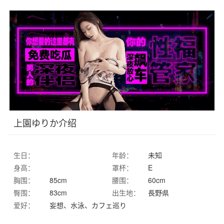
上園ゆりか介绍
生日：
年龄：
未知
身高：
罩杯：
E
胸围：
85cm
腰围：
60cm
臀围：
83cm
出生地：
長野県
爱好：
妄想、水泳、カフェ巡り