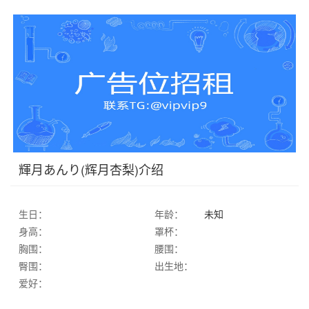
輝月あんり(辉月杏梨)介绍
生日：
年龄：
未知
身高：
罩杯：
胸围：
腰围：
臀围：
出生地：
爱好：