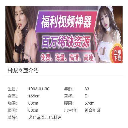
榊梨々亜介绍
生日：
1993-01-30
年龄：
33
身高：
155cm
罩杯：
D
胸围：
83cm
腰围：
57cm
臀围：
83cm
出生地：
神奈川県
爱好：
犬と遊ぶこと/料理