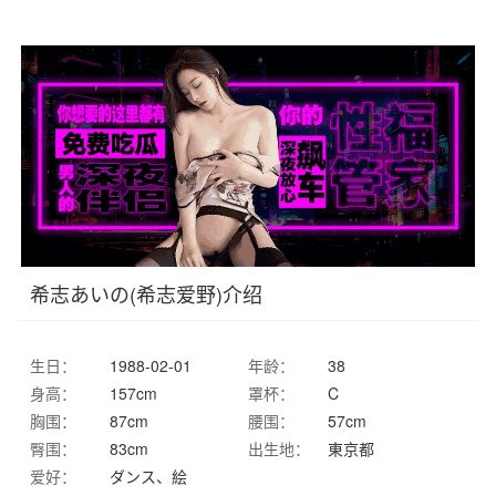
希志あいの(希志爱野)介绍
生日：
1988-02-01
年龄：
38
身高：
157cm
罩杯：
C
胸围：
87cm
腰围：
57cm
臀围：
83cm
出生地：
東京都
爱好：
ダンス、絵