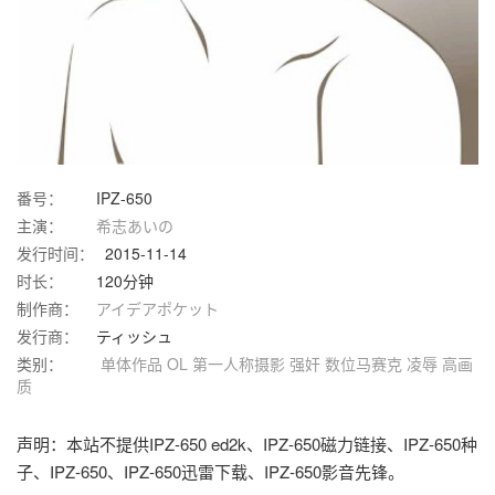
番号：
IPZ-650
主演：
希志あいの
发行时间：
2015-11-14
时长：
120分钟
制作商：
アイデアポケット
发行商：
ティッシュ
类别：
单体作品
OL
第一人称摄影
强奸
数位马赛克
凌辱
高画
质
声明：本站不提供IPZ-650 ed2k、IPZ-650磁力链接、IPZ-650种
子、IPZ-650、IPZ-650迅雷下载、IPZ-650影音先锋。