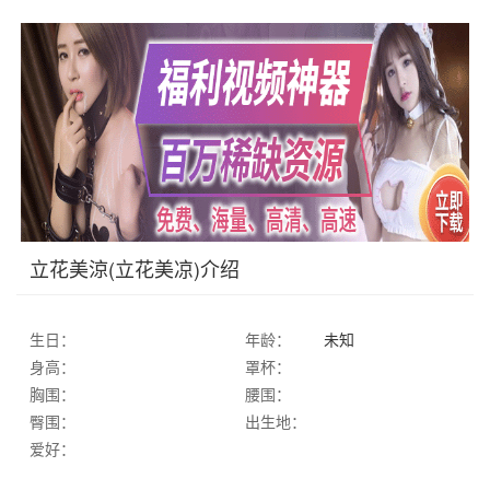
立花美涼(立花美凉)介绍
生日：
年龄：
未知
身高：
罩杯：
胸围：
腰围：
臀围：
出生地：
爱好：