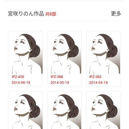
宮咲りのん作品
更多
共6部
IPZ-406
IPZ-388
IPZ-362
2014-06-19
2014-05-19
2014-04-19