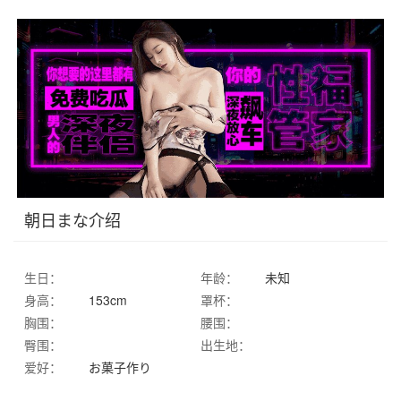
朝日まな介绍
生日：
年龄：
未知
身高：
153cm
罩杯：
胸围：
腰围：
臀围：
出生地：
爱好：
お菓子作り