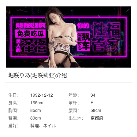
堀咲りあ(堀咲莉亚)介绍
生日：
1992-12-12
年龄：
34
身高：
165cm
罩杯：
E
胸围：
85cm
腰围：
58cm
臀围：
89cm
出生地：
京都府
爱好：
料理、ネイル