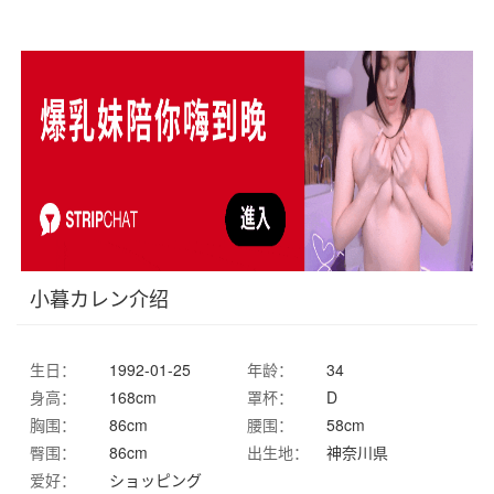
小暮カレン介绍
生日：
1992-01-25
年龄：
34
身高：
168cm
罩杯：
D
胸围：
86cm
腰围：
58cm
臀围：
86cm
出生地：
神奈川県
爱好：
ショッピング