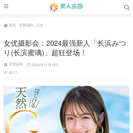
首页
-
宅男福利
-
正文
女优摄影会：2024最强新人「长浜みつ
り(长滨蜜璃)」超狂登场！
宅男福利
2024年11月18日
4517