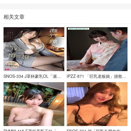
相关文章
SNOS-334 J罩杯豪乳OL「瀬戸环奈」跟讨厌的上司出差，被灌醉后侵犯到堕落,被干到沈迷其中…!
IPZZ-871 「巨乳老板娘」拯救老旧温泉旅馆！特别提供「性爱侍奉」服务