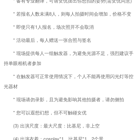
* 备有专业翻译，可请女优摆出你想拍的姿势(需女优同意)
* 若报名人数未满8人，则每人拍摄时间会增加，价格不变
* 即使只有1人报名，场次照开不会取消
* 活动最后，每人赠送一张合照与签名
* 现场提供每人一组触发器，为避免光源不足，强烈建议手
持单眼相机者参加
* 在触发器可正常使用情况下，个人不能再使用闪光灯等控
光器材
* 现场请勿录影，且为避免影响其他拍摄者，请勿侧拍
* 您可以遐想幻想，但不可触碰女优
(3) 出演尺度：最大尺度：比基尼，非上空
(4) 出演衣着：cosplay*1、比基尼*1，2个景