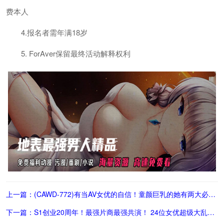
费本人
4.报名者需年满18岁
5. ForAver保留最终活动解释权利
上一篇：(CAWD-772)有当AV女优的自信！童颜巨乳的她有两大必杀技！
下一篇：S1创业20周年！最强片商最强共演！ 24位女优超级大乱交！