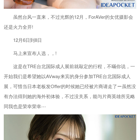
虽然台风一直来，不过光辉的12月，ForAVer的女优摄影会
还是火力全开!
12月6日到8日
马上来宣布人选，，!
这是在TRE台北国际成人展前就敲定的行程，不暪你说，一
开始我们是希望她以AVway来宾的身分参加TRE台北国际成人
展，可惜当日本老板发Offer的时候她已经被片商请走了ー虽然没
有办法得到她的海外初体验，不过没关系，能与片商英雄所见略
同我也是荣幸荣幸⋯