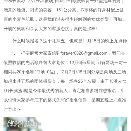
经和长浜みつり(长滨蜜璃)自我介绍顺便验货ー外型是真的赞，
漂亮的脸蛋、阳光的笑容，161公分高、G罩杯的好身材配上健
康的小麦色肌肤，这是我们过去很少碰触到的女优类型，再加上
开朗的笑容和亲切大方的客服态度，真的是强棒!
什么时候报名？这个礼拜五、也就是11月15日的晚上九点钟
，一样要麻烦大家寄信到
foraver0826@gmail.com
，我们会
依照收信的先后顺序替大家划位，12月6日(星期五)有两场一对一
棚闪共20个名额(每场10位)，12月7日和8日则分别是两场及三场
加起来共五场的团体摄影会，每一场各25个名额，由于长浜みつ
り(长滨蜜璃)是今年最优秀的新人，肯定相当多粉丝想报名，所
以也请大家参考底下的格式先写好报名信件，星期五晚上九点准
时寄出〜