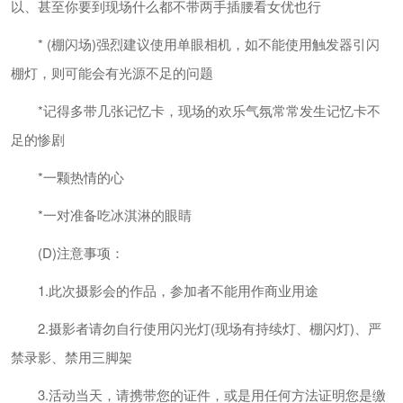
以、甚至你要到现场什么都不带两手插腰看女优也行
* (棚闪场)强烈建议使用单眼相机，如不能使用触发器引闪
棚灯，则可能会有光源不足的问题
*记得多带几张记忆卡，现场的欢乐气氛常常发生记忆卡不
足的惨剧
*一颗热情的心
*一对准备吃冰淇淋的眼睛
(D)注意事项：
1.此次摄影会的作品，参加者不能用作商业用途
2.摄影者请勿自行使用闪光灯(现场有持续灯、棚闪灯)、严
禁录影、禁用三脚架
3.活动当天，请携带您的证件，或是用任何方法证明您是缴