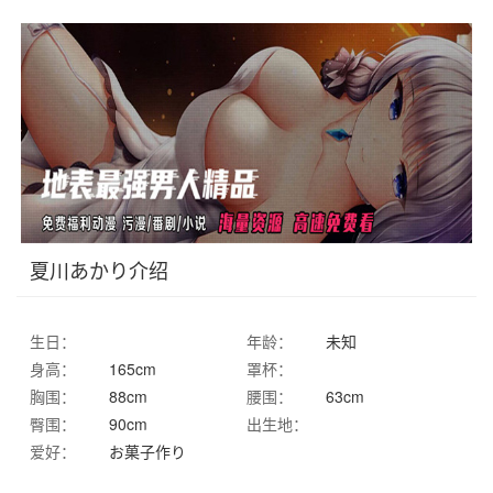
夏川あかり介绍
生日：
年龄：
未知
身高：
165cm
罩杯：
胸围：
88cm
腰围：
63cm
臀围：
90cm
出生地：
爱好：
お菓子作り