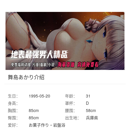
舞島あかり介绍
生日：
1995-05-20
年龄：
31
身高：
罩杯：
D
胸围：
85cm
腰围：
58cm
臀围：
85cm
出生地：
兵庫県
爱好：
お菓子作り・岩盤浴