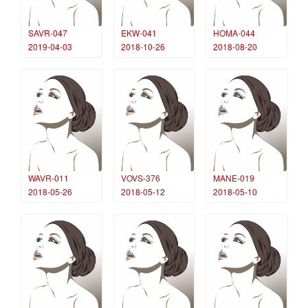
SAVR-047
EKW-041
HOMA-044
2019-04-03
2018-10-26
2018-08-20
WAVR-011
VOVS-376
MANE-019
2018-05-26
2018-05-12
2018-05-10