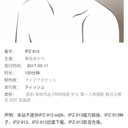
番号：
IPZ-913
主演：
舞島あかり
发行时间：
2017-03-11
时长：
120分钟
制作商：
アイデアポケット
发行商：
ティッシュ
类别：
颜射
单体作品
DMM独家
护士
第一人称摄影
数位马赛
克
轮奸
高画质
声明：本站不提供IPZ-913 ed2k、IPZ-913磁力链接、IPZ-913种
子、IPZ-913、IPZ-913迅雷下载、IPZ-913影音先锋。