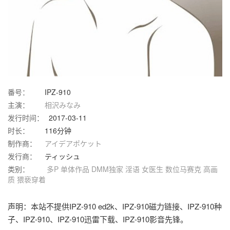
番号：
IPZ-910
主演：
相沢みなみ
发行时间：
2017-03-11
时长：
116分钟
制作商：
アイデアポケット
发行商：
ティッシュ
类别：
多P
单体作品
DMM独家
淫语
女医生
数位马赛克
高画
质
猥亵穿着
声明：本站不提供IPZ-910 ed2k、IPZ-910磁力链接、IPZ-910种
子、IPZ-910、IPZ-910迅雷下载、IPZ-910影音先锋。