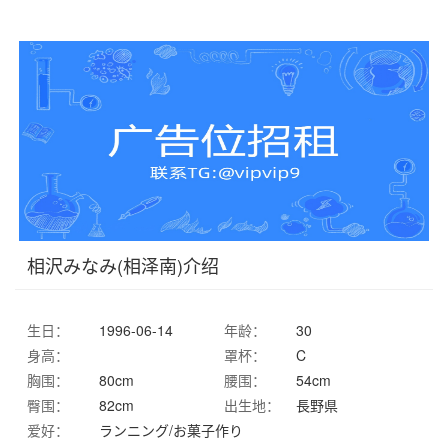
相沢みなみ(相泽南)介绍
生日：
1996-06-14
年龄：
30
身高：
罩杯：
C
胸围：
80cm
腰围：
54cm
臀围：
82cm
出生地：
長野県
爱好：
ランニング/お菓子作り