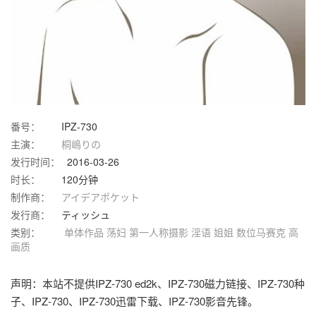
番号：
IPZ-730
主演：
桐嶋りの
发行时间：
2016-03-26
时长：
120分钟
制作商：
アイデアポケット
发行商：
ティッシュ
类别：
单体作品
荡妇
第一人称摄影
淫语
姐姐
数位马赛克
高
画质
声明：本站不提供IPZ-730 ed2k、IPZ-730磁力链接、IPZ-730种
子、IPZ-730、IPZ-730迅雷下载、IPZ-730影音先锋。