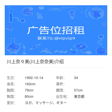
川上奈々美(川上奈奈美)介绍
生日：
1992-10-14
年龄：
34
身高：
160cm
罩杯：
胸围：
79cm
腰围：
57cm
臀围：
80cm
出生地：
東京都
爱好：
ヨガ、マッサージ、ギター