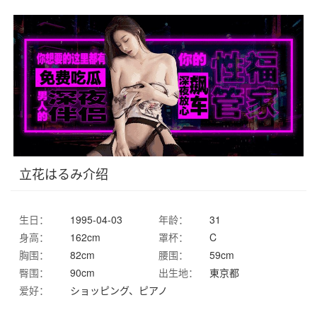
立花はるみ介绍
生日：
1995-04-03
年龄：
31
身高：
162cm
罩杯：
C
胸围：
82cm
腰围：
59cm
臀围：
90cm
出生地：
東京都
爱好：
ショッピング、ピアノ