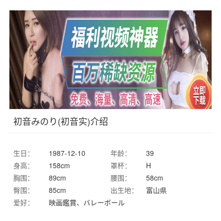
初音みのり(初音实)介绍
生日：
1987-12-10
年龄：
39
身高：
158cm
罩杯：
H
胸围：
89cm
腰围：
58cm
臀围：
85cm
出生地：
富山県
爱好：
映画鑑賞、バレーボール