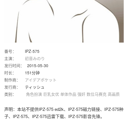
番号：
IPZ-575
主演：
初音みのり
发行时间：
2015-05-30
时长：
151分钟
制作商：
アイデアポケット
发行商：
ティッシュ
类别：
角色扮演
巨乳女优
单体作品
强奸
数位马赛克
高画质
声明：本站不提供IPZ-575 ed2k、IPZ-575磁力链接、IPZ-575种
子、IPZ-575、IPZ-575迅雷下载、IPZ-575影音先锋。