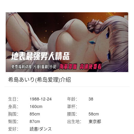
希島あいり(希岛爱理)介绍
生日：
1988-12-24
年龄：
38
身高：
160cm
罩杯：
胸围：
85cm
腰围：
58cm
臀围：
87cm
出生地：
東京都
爱好：
読書/ダンス