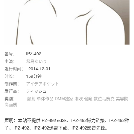
番号：
IPZ-492
主演：
希島あいり
发行时间：
2014-12-01
时长：
159分钟
制作商：
アイデアポケット
发行商：
ティッシュ
类别：
颜射
单体作品
DMM独家
潮吹
偷窥
数位马赛克
美容院
高画质
声明：本站不提供IPZ-492 ed2k、IPZ-492磁力链接、IPZ-492种
子、IPZ-492、IPZ-492迅雷下载、IPZ-492影音先锋。