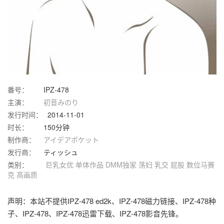
番号：
IPZ-478
主演：
初音みのり
发行时间：
2014-11-01
时长：
150分钟
制作商：
アイデアポケット
发行商：
ティッシュ
类别：
巨乳女优
单体作品
DMM独家
荡妇
乳交
屁股
数位马赛
克
高画质
声明：本站不提供IPZ-478 ed2k、IPZ-478磁力链接、IPZ-478种
子、IPZ-478、IPZ-478迅雷下载、IPZ-478影音先锋。