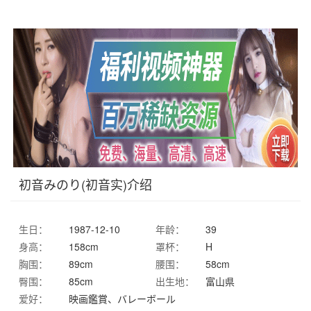
初音みのり(初音实)介绍
生日：
1987-12-10
年龄：
39
身高：
158cm
罩杯：
H
胸围：
89cm
腰围：
58cm
臀围：
85cm
出生地：
富山県
爱好：
映画鑑賞、バレーボール