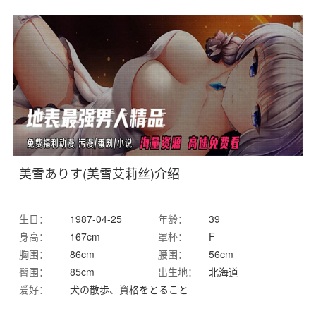
美雪ありす(美雪艾莉丝)介绍
生日：
1987-04-25
年龄：
39
身高：
167cm
罩杯：
F
胸围：
86cm
腰围：
56cm
臀围：
85cm
出生地：
北海道
爱好：
犬の散歩、資格をとること