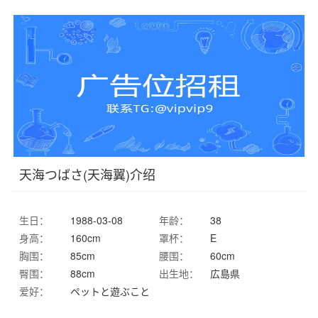
天海つばさ(天海翼)介绍
生日：
1988-03-08
年龄：
38
身高：
160cm
罩杯：
E
胸围：
85cm
腰围：
60cm
臀围：
88cm
出生地：
広島県
爱好：
ペットと遊ぶこと