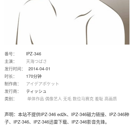
番号：
IPZ-346
主演：
天海つばさ
发行时间：
2014-04-01
时长：
170分钟
制作商：
アイデアポケット
发行商：
ティッシュ
类别：
单体作品
偶像艺人
无毛
数位马赛克
羞耻
高画质
声明：本站不提供IPZ-346 ed2k、IPZ-346磁力链接、IPZ-346种
子、IPZ-346、IPZ-346迅雷下载、IPZ-346影音先锋。