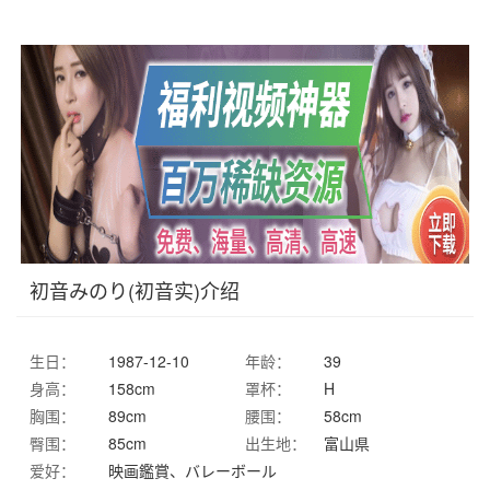
初音みのり(初音实)介绍
生日：
1987-12-10
年龄：
39
身高：
158cm
罩杯：
H
胸围：
89cm
腰围：
58cm
臀围：
85cm
出生地：
富山県
爱好：
映画鑑賞、バレーボール