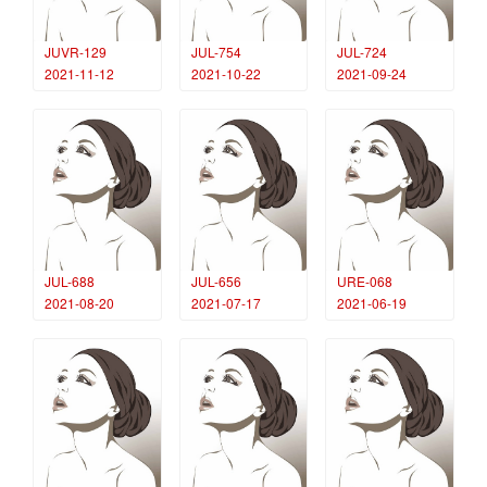
JUVR-129
JUL-754
JUL-724
2021-11-12
2021-10-22
2021-09-24
JUL-688
JUL-656
URE-068
2021-08-20
2021-07-17
2021-06-19