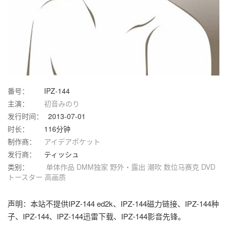
番号：
IPZ-144
主演：
初音みのり
发行时间：
2013-07-01
时长：
116分钟
制作商：
アイデアポケット
发行商：
ティッシュ
类别：
单体作品
DMM独家
野外・露出
潮吹
数位马赛克
DVD
トースター
高画质
声明：本站不提供IPZ-144 ed2k、IPZ-144磁力链接、IPZ-144种
子、IPZ-144、IPZ-144迅雷下载、IPZ-144影音先锋。